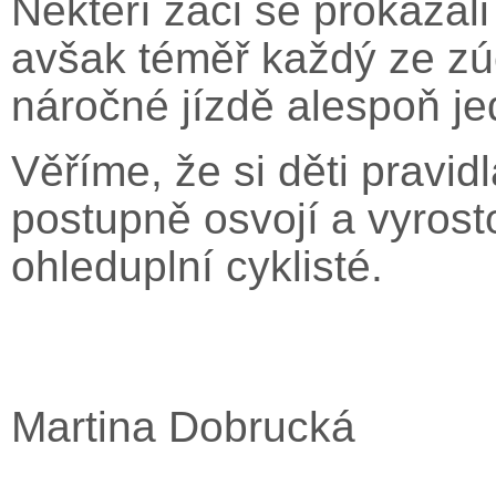
Někteří žáci se prokázali 
avšak téměř každý ze zú
náročné jízdě alespoň je
Věříme, že si děti pravid
postupně osvojí a vyrost
ohleduplní cyklisté.
M
Martina Dobrucká