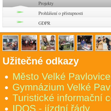
Projekty
Prohlášení o přístupnosti
GDPR
Užitečné odkazy
Město Velké Pavlovice
Gymnázium Velké Pav
Turistické informační 
IDOS - jízdní řády