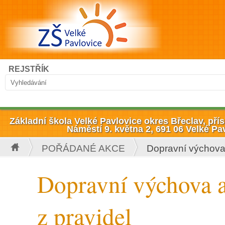
Přejít k hlavnímu obsahu
Hledat
REJSTŘÍK
Vyhledávání
Základní škola Velké Pavlovice okres Břeclav, př
Náměstí 9. května 2, 691 06 Velké Pa
POŘÁDANÉ AKCE
Dopravní výchova
Jste zde
Dopravní výchova 
z pravidel