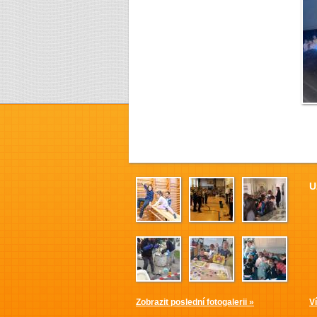
S
U
Zobrazit poslední fotogalerii »
V