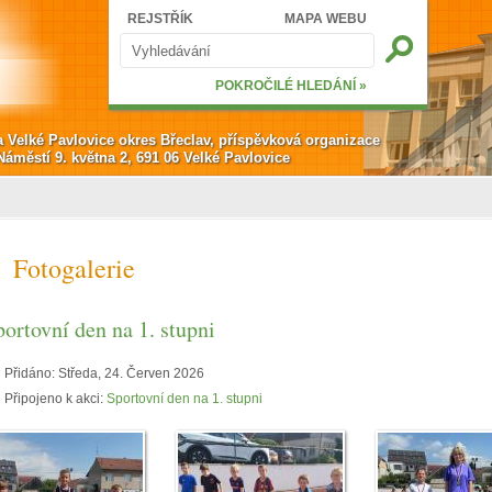
Hledat
REJSTŘÍK
MAPA WEBU
Vyhledávání
POKROČILÉ HLEDÁNÍ »
a Velké Pavlovice okres Břeclav, příspěvková organizace
Náměstí 9. května 2, 691 06 Velké Pavlovice
Fotogalerie
portovní den na 1. stupni
Přidáno:
Středa, 24. Červen 2026
Připojeno k akci:
Sportovní den na 1. stupni