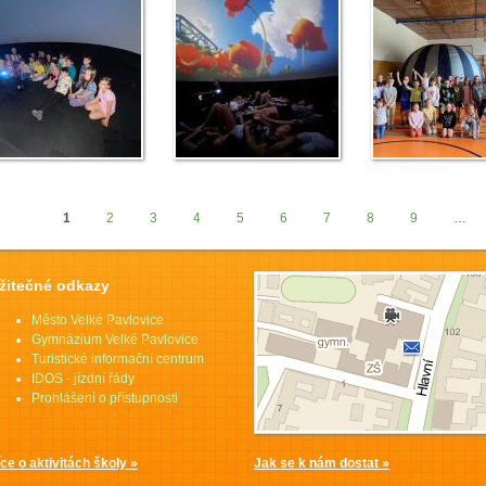
1
2
3
4
5
6
7
8
9
…
tránky
žitečné odkazy
Město Velké Pavlovice
Gymnázium Velké Pavlovice
Turistické informační centrum
IDOS - jízdní řády
Prohlášení o přístupnosti
íce o aktivitách školy »
Jak se k nám dostat »