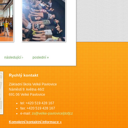
následující ›
poslední »
Rychlý kontakt
Základní škola Velké Pavlovice
Náměstí 9. května 46/2
691 06 Velké Pavlovice
tel: +420 519 428 167
fax: +420 519 428 167
e-mail:
zs@velke-pavlovice[dot]cz
Kompletní kontaktní informace »