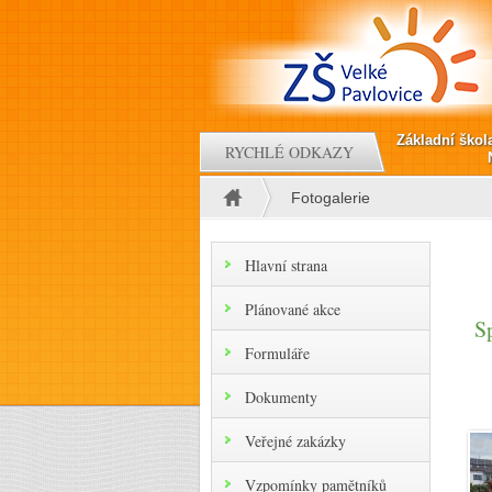
Přejít k hlavnímu obsahu
Základní škol
RYCHLÉ ODKAZY
Fotogalerie
Jste zde
Hlavní strana
Plánované akce
S
Formuláře
Dokumenty
Veřejné zakázky
Vzpomínky pamětníků