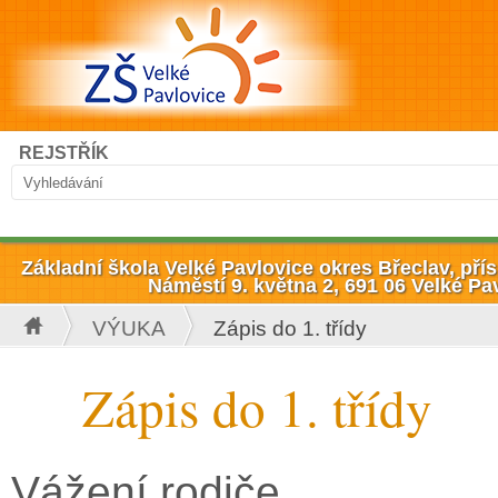
Přejít k hlavnímu obsahu
Hledat
REJSTŘÍK
Vyhledávání
Základní škola Velké Pavlovice okres Břeclav, př
Náměstí 9. května 2, 691 06 Velké Pa
VÝUKA
Zápis do 1. třídy
Jste zde
Zápis do 1. třídy
Vážení rodiče,