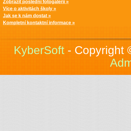
Zobrazit poslední fotogalerii »
Více o aktivitách školy »
Jak se k nám dostat »
Kompletní kontaktní informace »
KyberSoft
- Copyright
Adm