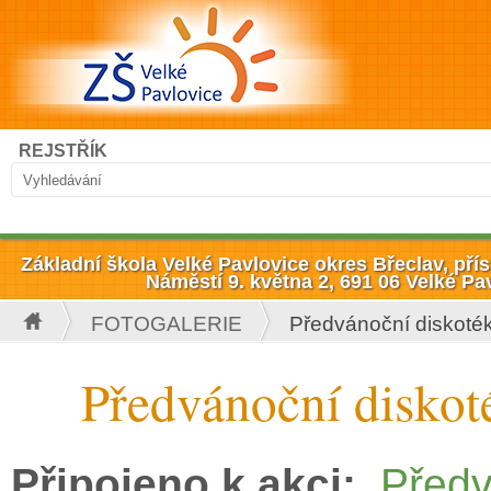
Přejít k hlavnímu obsahu
Hledat
REJSTŘÍK
Vyhledávání
Základní škola Velké Pavlovice okres Břeclav, př
Náměstí 9. května 2, 691 06 Velké Pa
FOTOGALERIE
Předvánoční diskoté
Jste zde
Předvánoční diskot
Připojeno k akci:
Předv