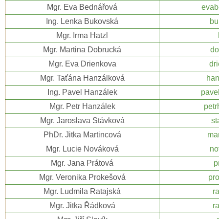
Mgr. Eva Bednářová
evab
Ing. Lenka Bukovská
bu
Mgr. Irma Hatzl
Mgr. Martina Dobrucká
do
Mgr. Eva Drienkova
dr
Mgr. Taťána Hanzálková
han
Ing. Pavel Hanzálek
pave
Mgr. Petr Hanzálek
pet
Mgr. Jaroslava Stávková
st
PhDr. Jitka Martincová
mar
Mgr. Lucie Nováková
no
Mgr. Jana Prátová
p
Mgr. Veronika Prokešová
pr
Mgr. Ludmila Ratajská
r
Mgr. Jitka Řádková
r