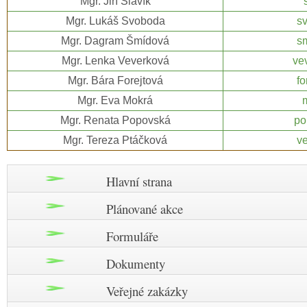
Mgr. Jiří Slavík
Mgr. Lukáš Svoboda
s
Mgr. Dagram Šmídová
s
Mgr. Lenka Veverková
ve
Mgr. Bára Forejtová
fo
Mgr. Eva Mokrá
Mgr. Renata Popovská
po
Mgr. Tereza Ptáčková
v
Hlavní strana
Plánované akce
Formuláře
Dokumenty
Veřejné zakázky