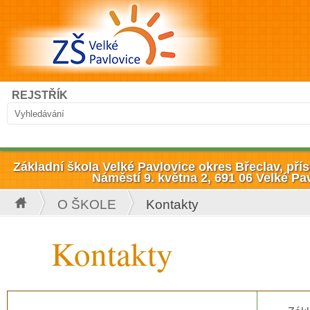
Přejít k hlavnímu obsahu
Hledat
REJSTŘÍK
Vyhledávání
Základní škola Velké Pavlovice okres Břeclav, př
Náměstí 9. května 2, 691 06 Velké Pa
O ŠKOLE
Kontakty
Jste zde
Kontakty