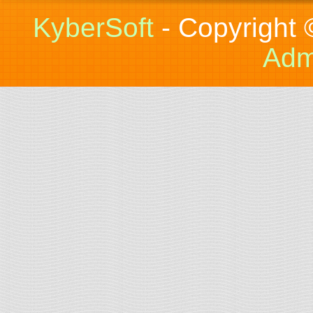
KyberSoft
- Copyright
Adm