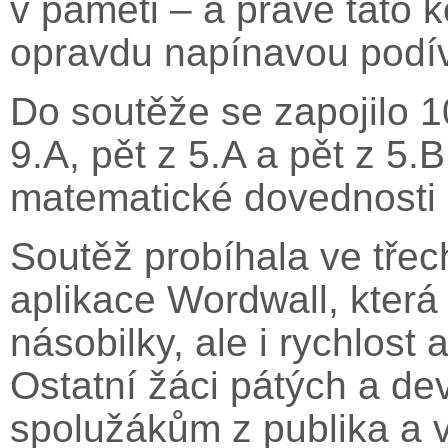
v paměti – a právě tato 
opravdu napínavou podí
Do soutěže se zapojilo 1
9.A, pět z 5.A a pět z 5.
matematické dovednosti 
Soutěž probíhala ve třec
aplikace Wordwall, která 
násobilky, ale i rychlost
Ostatní žáci pátých a dev
spolužákům z publika a v