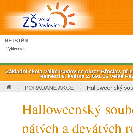
Přejít k hlavnímu obsahu
Hledat
REJSTŘÍK
Vyhledávání
Základní škola Velké Pavlovice okres Břeclav, př
Náměstí 9. května 2, 691 06 Velké Pa
POŘÁDANÉ AKCE
Halloweenský soub
Jste zde
Halloweenský soubo
pátých a devátých 