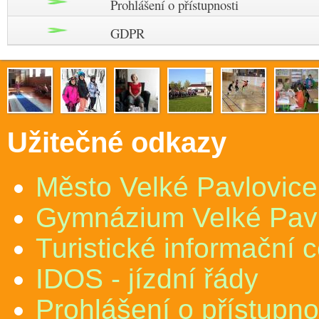
Prohlášení o přístupnosti
GDPR
Užitečné odkazy
Město Velké Pavlovice
Gymnázium Velké Pav
Turistické informační 
IDOS - jízdní řády
Prohlášení o přístupno