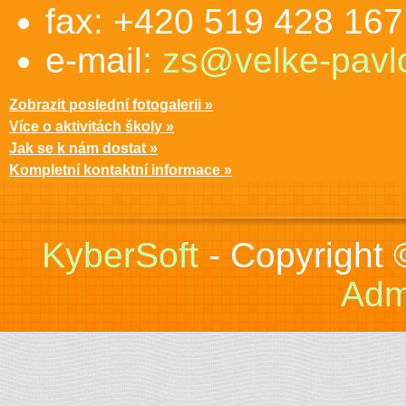
fax: +420 519 428 167
e-mail:
zs@velke-pavlo
Zobrazit poslední fotogalerii »
Více o aktivitách školy »
Jak se k nám dostat »
Kompletní kontaktní informace »
KyberSoft
- Copyright
Adm