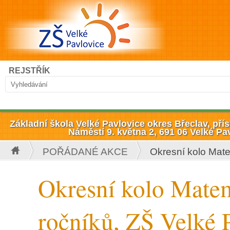
Přejít k hlavnímu obsahu
Hledat
REJSTŘÍK
Vyhledávání
Základní škola Velké Pavlovice okres Břeclav, př
Náměstí 9. května 2, 691 06 Velké Pa
POŘÁDANÉ AKCE
Okresní kolo Mate
Jste zde
Okresní kolo Matem
ročníků, ZŠ Velké 