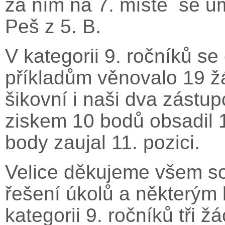
za ním na 7. místě se um
Peš z 5. B.
V kategorii 9. ročníků s
příkladům věnovalo 19 žá
šikovní i naši dva zástup
ziskem 10 bodů obsadil 1
body zaujal 11. pozici.
Velice děkujeme všem sou
řešení úkolů a některým
kategorii 9. ročníků tři ž