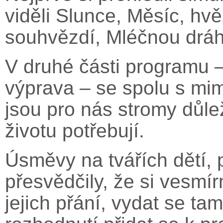
viděli Slunce, Měsíc, hvě
souhvězdí, Mléčnou dráhu
V druhé části programu –
výprava – se spolu s mi
jsou pro nás stromy důl
životu potřebují.
Úsměvy na tvářích dětí, 
přesvědčily, že si vesmí
jejich přání, vydat se t