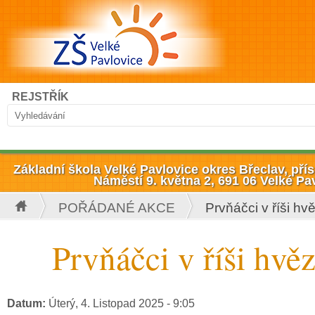
Přejít k hlavnímu obsahu
Hledat
REJSTŘÍK
Vyhledávání
Základní škola Velké Pavlovice okres Břeclav, př
Náměstí 9. května 2, 691 06 Velké Pa
POŘÁDANÉ AKCE
Prvňáčci v říši hv
Jste zde
Prvňáčci v říši hvě
Datum:
Úterý, 4. Listopad 2025 - 9:05