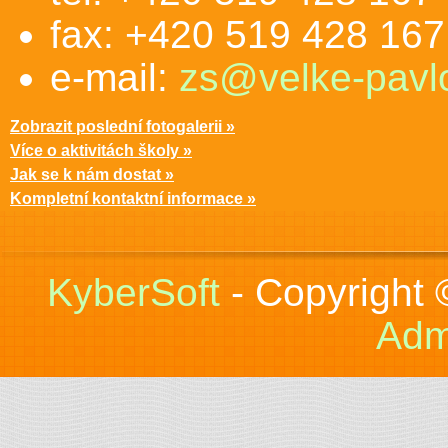
fax: +420 519 428 167
e-mail:
zs@velke-pavlo
Zobrazit poslední fotogalerii »
Více o aktivitách školy »
Jak se k nám dostat »
Kompletní kontaktní informace »
KyberSoft
- Copyright
Adm