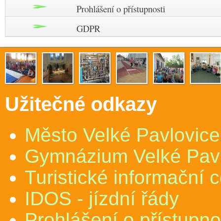
Prohlášení o přístupnosti
GDPR
Užitečné odkazy
Město Velké Pavlovice
Gymnázium Velké Pav
Turistické informační 
IDOS - jízdní řády
Prohlášení o přístupno