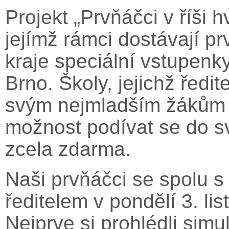
Projekt „Prvňáčci v říši h
jejímž rámci dostávají p
kraje speciální vstupenk
Brno. Školy, jejichž ředi
svým nejmladším žákům 
možnost podívat se do sv
zcela zdarma.
Naši prvňáčci se spolu s
ředitelem v pondělí 3. li
Nejprve si prohlédli sim