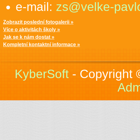
e-mail:
zs@velke-pavlo
Zobrazit poslední fotogalerii »
Více o aktivitách školy »
Jak se k nám dostat »
Kompletní kontaktní informace »
KyberSoft
- Copyright
Adm