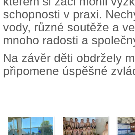
kterém si žáci mohli vyz
schopnosti v praxi. Nech
vody, různé soutěže a ves
mnoho radosti a společn
Na závěr děti obdržely m
připomene úspěšné zvlád