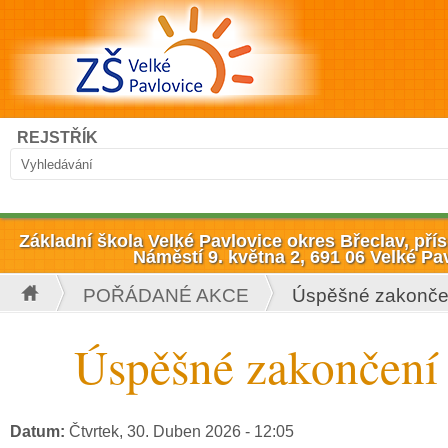
Přejít k hlavnímu obsahu
Hledat
REJSTŘÍK
Vyhledávání
Základní škola Velké Pavlovice okres Břeclav, př
Náměstí 9. května 2, 691 06 Velké Pa
POŘÁDANÉ AKCE
Úspěšné zakončen
Jste zde
Úspěšné zakončení
Datum:
Čtvrtek, 30. Duben 2026 - 12:05