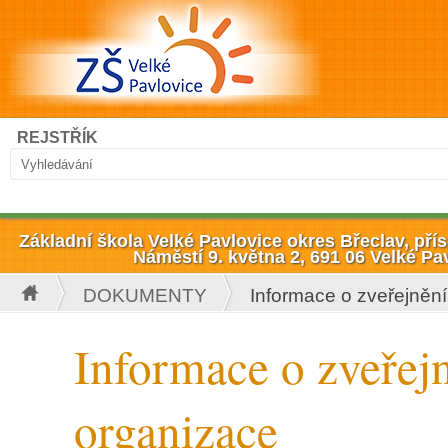
Přejít k hlavnímu obsahu
Hledat
REJSTŘÍK
Vyhledávání
Základní škola Velké Pavlovice okres Břeclav, př
Náměstí 9. května 2, 691 06 Velké Pa
DOKUMENTY
Informace o zveřejněn
Jste zde
Informace o zveřej
organizace