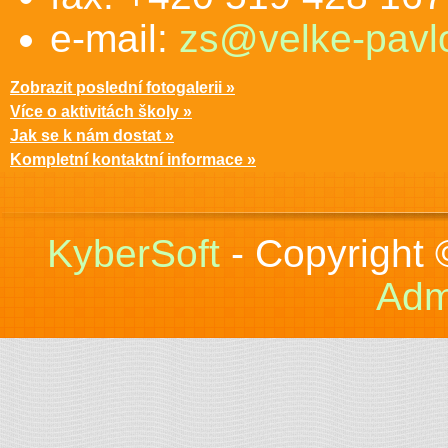
e-mail:
zs@velke-pavlo
Zobrazit poslední fotogalerii »
Více o aktivitách školy »
Jak se k nám dostat »
Kompletní kontaktní informace »
KyberSoft
- Copyright
Adm