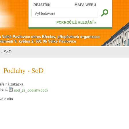
Hledat
REJSTŘÍK
MAPA WEBU
Vyhledávání
POKROČILÉ HLEDÁNÍ »
a Velké Pavlovice okres Břeclav, příspěvková organizace
Náměstí 9. května 2, 691 06 Velké Pavlovice
 - SoD
Podlahy - SoD
eřejná zakázka
ment:
sod_zs_podlahy.docx
a o dílo