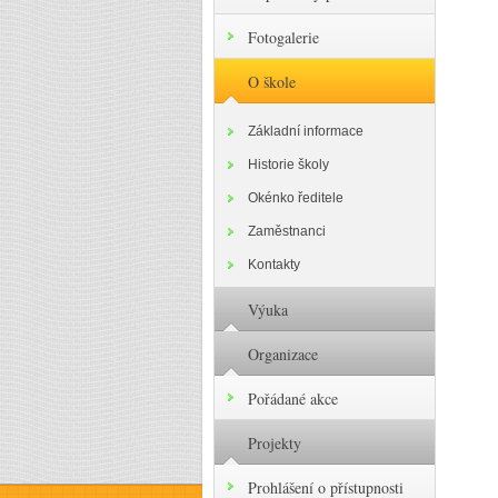
Fotogalerie
O škole
Základní informace
Historie školy
Okénko ředitele
Zaměstnanci
Kontakty
Výuka
Organizace
Pořádané akce
Projekty
Prohlášení o přístupnosti