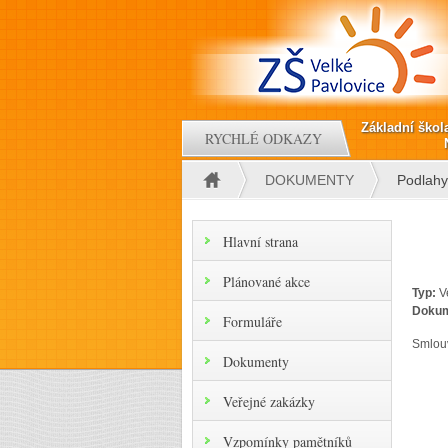
Přejít k hlavnímu obsahu
Základní škol
RYCHLÉ ODKAZY
DOKUMENTY
Podlahy
Jste zde
Hlavní strana
Plánované akce
Typ:
V
Doku
Formuláře
Smlouv
Dokumenty
Veřejné zakázky
Vzpomínky pamětníků