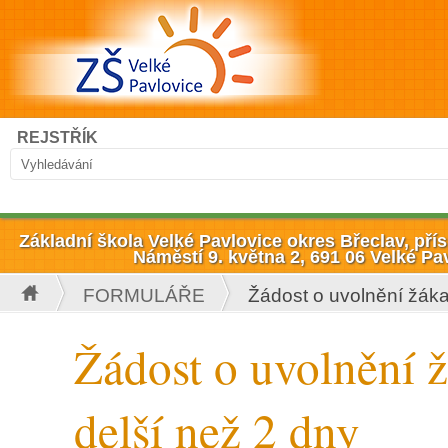
Přejít k hlavnímu obsahu
Hledat
REJSTŘÍK
Vyhledávání
Základní škola Velké Pavlovice okres Břeclav, př
Náměstí 9. května 2, 691 06 Velké Pa
FORMULÁŘE
Žádost o uvolnění žáka
Jste zde
Žádost o uvolnění 
delší než 2 dny