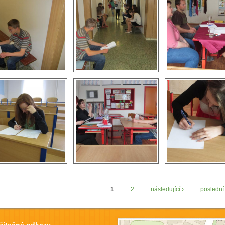
1
2
následující ›
poslední
tránky