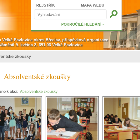
Hledat
REJSTŘÍK
MAPA WEBU
Vyhledávání
POKROČILÉ HLEDÁNÍ »
a Velké Pavlovice okres Břeclav, příspěvková organizace
Náměstí 9. května 2, 691 06 Velké Pavlovice
ventské zkoušky
Absolventské zkoušky
eno k akci:
Absolventské zkoušky