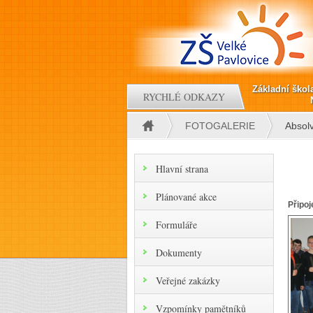
Přejít k hlavnímu obsahu
Základní škol
RYCHLÉ ODKAZY
FOTOGALERIE
Absol
Jste zde
Hlavní strana
Plánované akce
Připoj
Formuláře
Dokumenty
Veřejné zakázky
Vzpomínky pamětníků