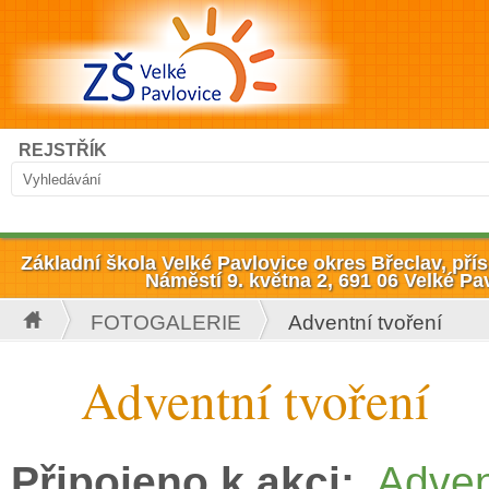
Přejít k hlavnímu obsahu
Hledat
REJSTŘÍK
Vyhledávání
Základní škola Velké Pavlovice okres Břeclav, př
Náměstí 9. května 2, 691 06 Velké Pa
FOTOGALERIE
Adventní tvoření
Jste zde
Adventní tvoření
Připojeno k akci:
Adven