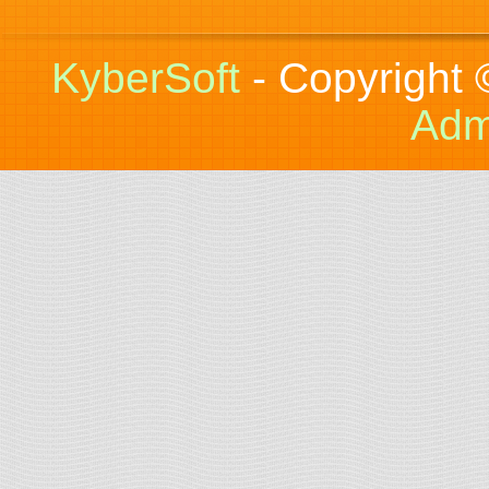
KyberSoft
- Copyright
Adm