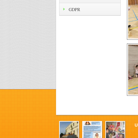
GDPR
U