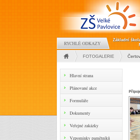
Přejít k hlavnímu obsahu
Základní škol
RYCHLÉ ODKAZY
FOTOGALERIE
Čertov
Jste zde
Hlavní strana
Plánované akce
Připoj
Formuláře
Dokumenty
Veřejné zakázky
Vzpomínky pamětníků