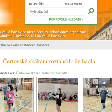
Hledat
REJSTŘÍK
MAPA WEBU
Vyhledávání
POKROČILÉ HLEDÁNÍ »
a Velké Pavlovice okres Břeclav, příspěvková organizace
Náměstí 9. května 2, 691 06 Velké Pavlovice
ské skákání roztančilo švihadla
Čertovské skákání roztančilo švihadla
eno k akci:
Čertovské skákání roztančilo švihadla