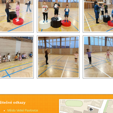
žitečné odkazy
Město Velké Pavlovice