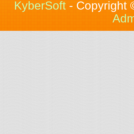
KyberSoft
- Copyright
Adm