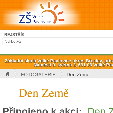
Přejít k hlavnímu obsahu
Hledat
REJSTŘÍK
Vyhledávání
Základní škola Velké Pavlovice okres Břeclav, př
Náměstí 9. května 2, 691 06 Velké Pa
FOTOGALERIE
Den Země
Jste zde
Den Země
Připojeno k akci:
Den 