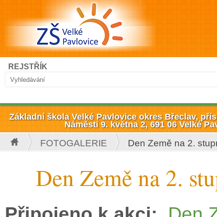
Přejít k hlavnímu obsahu
Hledat
REJSTŘÍK
Vyhledávání
Základní škola Velké Pavlovice okres Břeclav, př
Náměstí 9. května 2, 691 06 Velké Pa
FOTOGALERIE
Den Země na 2. stup
Jste zde
Den Země na 2. stu
Připojeno k akci:
Den Z