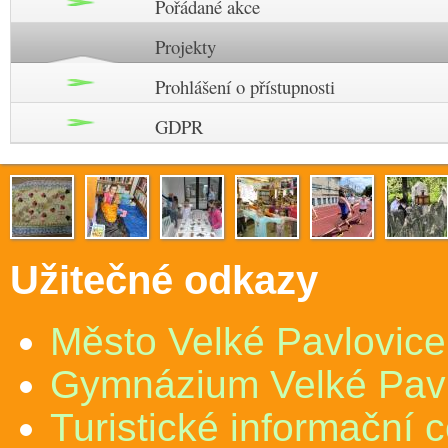
Pořádané akce
Projekty
Prohlášení o přístupnosti
GDPR
Užitečné odkazy
Město Velké Pavlovice
Gymnázium Velké Pav
Turistické informační 