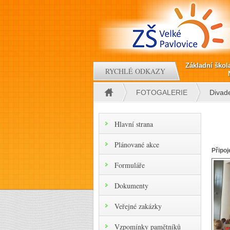
Přejít k hlavnímu obsahu
Základní škol
RYCHLÉ ODKAZY
FOTOGALERIE
Divade
Jste zde
Hlavní strana
Plánované akce
Připoj
Formuláře
Dokumenty
Veřejné zakázky
Vzpomínky pamětníků