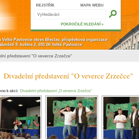
Hledat
REJSTŘÍK
MAPA WEBU
Vyhledávání
POKROČILÉ HLEDÁNÍ »
a Velké Pavlovice okres Břeclav, příspěvková organizace
Náměstí 9. května 2, 691 06 Velké Pavlovice
lní představení "O veverce Zrzečce"
Divadelní představení "O veverce Zrzečce"
eno k akci:
Divadelní představení „O veverce Zrzečce“