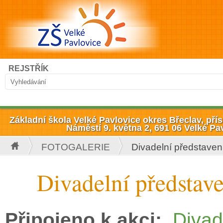
Přejít k hlavnímu obsahu
Hledat
REJSTŘÍK
Vyhledávání
Základní škola Velké Pavlovice okres Břeclav, př
Náměstí 9. května 2, 691 06 Velké Pa
FOTOGALERIE
Divadelní představen
Jste zde
Divadelní představ
Připojeno k akci:
Divad