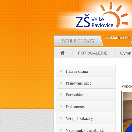
Přejít k hlavnímu obsahu
Základní škol
RYCHLÉ ODKAZY
FOTOGALERIE
Gymna
Jste zde
Hlavní strana
Plánované akce
Připoj
Formuláře
Dokumenty
Veřejné zakázky
Vzpomínky pamětníků