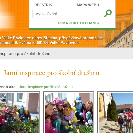
Hledat
REJSTŘÍK
MAPA WEBU
Vyhledávání
POKROČILÉ HLEDÁNÍ »
a Velké Pavlovice okres Břeclav, příspěvková organizace
Náměstí 9. května 2, 691 06 Velké Pavlovice
inspirace pro školní družinu
Jarní inspirace pro školní družinu
eno k akci:
Jarní inspirace pro školní družinu