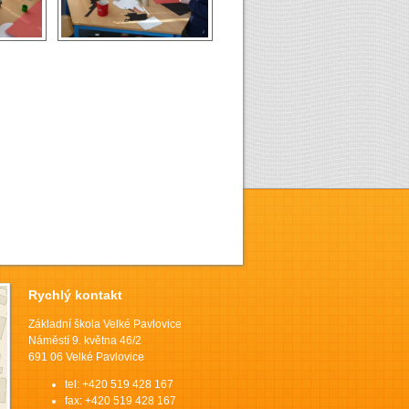
Rychlý kontakt
Základní škola Velké Pavlovice
Náměstí 9. května 46/2
691 06 Velké Pavlovice
tel: +420 519 428 167
fax: +420 519 428 167