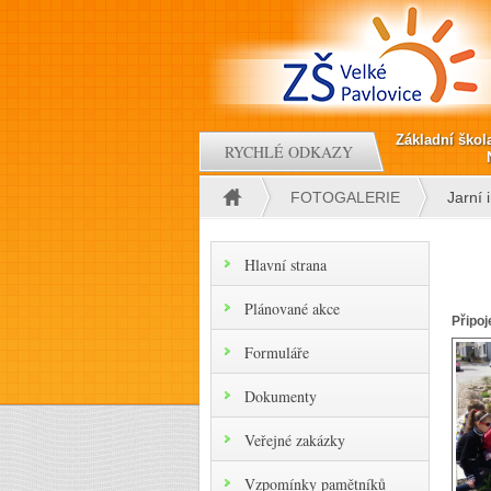
Přejít k hlavnímu obsahu
Základní škol
RYCHLÉ ODKAZY
FOTOGALERIE
Jarní 
Jste zde
Hlavní strana
Plánované akce
Připoj
Formuláře
Dokumenty
Veřejné zakázky
Vzpomínky pamětníků