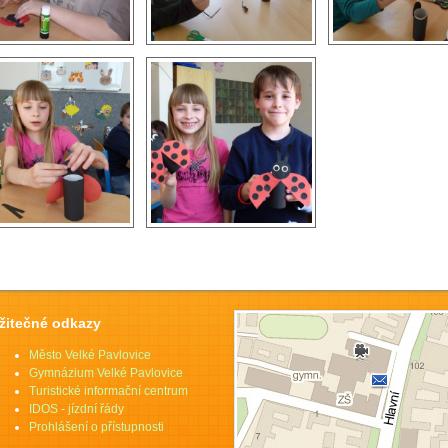
žitečné odkazy
Město Velké Pavlovice
Gymnázium Velké Pavlovice
Turistické informační centrum
IDOS - jízdní řády
Prohlášení o přístupnosti