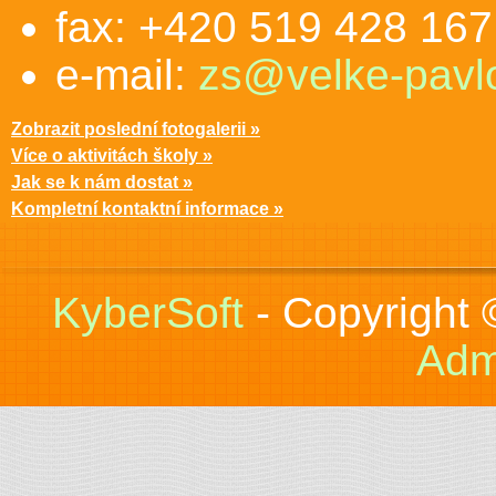
fax: +420 519 428 167
e-mail:
zs@velke-pavlo
Zobrazit poslední fotogalerii »
Více o aktivitách školy »
Jak se k nám dostat »
Kompletní kontaktní informace »
KyberSoft
- Copyright
Adm