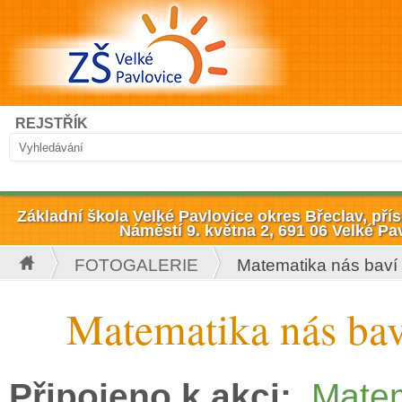
Přejít k hlavnímu obsahu
Hledat
REJSTŘÍK
Vyhledávání
Základní škola Velké Pavlovice okres Břeclav, př
Náměstí 9. května 2, 691 06 Velké Pa
FOTOGALERIE
Matematika nás baví
Jste zde
Matematika nás bav
Připojeno k akci:
Matem