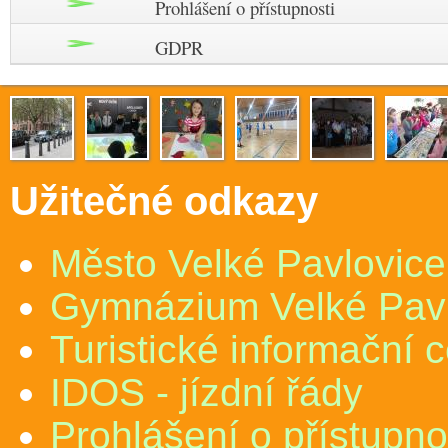
Prohlášení o přístupnosti
GDPR
Užitečné odkazy
Město Velké Pavlovice
Gymnázium Velké Pav
Turistické informační 
IDOS - jízdní řády
Prohlášení o přístupno