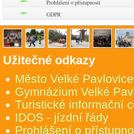
Prohlášení o přístupnosti
GDPR
Užitečné odkazy
Město Velké Pavlovice
Gymnázium Velké Pav
Turistické informační 
IDOS - jízdní řády
Prohlášení o přístupno