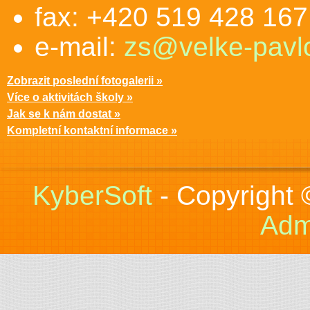
fax: +420 519 428 167
e-mail:
zs@velke-pavlo
Zobrazit poslední fotogalerii »
Více o aktivitách školy »
Jak se k nám dostat »
Kompletní kontaktní informace »
KyberSoft
- Copyright
Adm