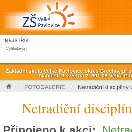
Přejít k hlavnímu obsahu
Hledat
REJSTŘÍK
Vyhledávání
Základní škola Velké Pavlovice okres Břeclav, př
Náměstí 9. května 2, 691 06 Velké Pa
FOTOGALERIE
Netradiční disciplíny 
Jste zde
Netradiční disciplí
Připojeno k akci:
Netra