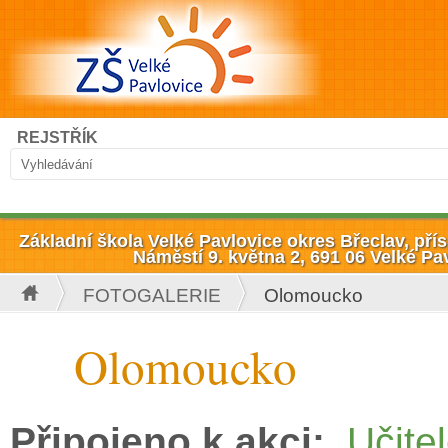
Přejít k hlavnímu obsahu
Hledat
REJSTŘÍK
Vyhledávání
Základní škola Velké Pavlovice okres Břeclav, př
Náměstí 9. května 2, 691 06 Velké Pa
FOTOGALERIE
Olomoucko
Jste zde
Olomoucko
Připojeno k akci:
Učitel