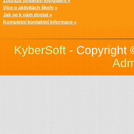
Zobrazit poslední fotogalerii »
Více o aktivitách školy »
Jak se k nám dostat »
Kompletní kontaktní informace »
KyberSoft
- Copyright
Adm