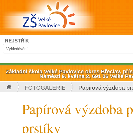
Přejít k hlavnímu obsahu
Hledat
REJSTŘÍK
Vyhledávání
Základní škola Velké Pavlovice okres Břeclav, př
Náměstí 9. května 2, 691 06 Velké Pa
FOTOGALERIE
Papírová výzdoba pro
Jste zde
Papírová výzdoba p
prstíky