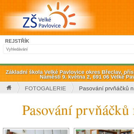
Přejít k hlavnímu obsahu
Hledat
REJSTŘÍK
Vyhledávání
Základní škola Velké Pavlovice okres Břeclav, př
Náměstí 9. května 2, 691 06 Velké Pa
FOTOGALERIE
Pasování prvňáčků na
Jste zde
Pasování prvňáčků 