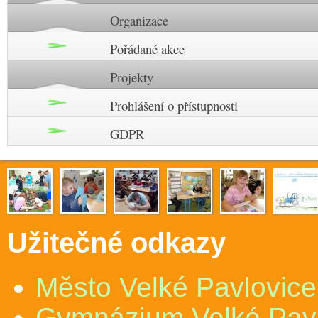
Organizace
Pořádané akce
Projekty
Prohlášení o přístupnosti
GDPR
Užitečné odkazy
Město Velké Pavlovice
Gymnázium Velké Pav