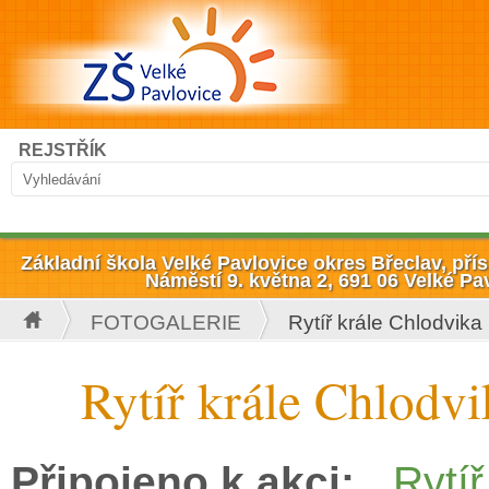
Přejít k hlavnímu obsahu
Hledat
REJSTŘÍK
Vyhledávání
Základní škola Velké Pavlovice okres Břeclav, př
Náměstí 9. května 2, 691 06 Velké Pa
FOTOGALERIE
Rytíř krále Chlodvika
Jste zde
Rytíř krále Chlodvi
Připojeno k akci:
„Rytí