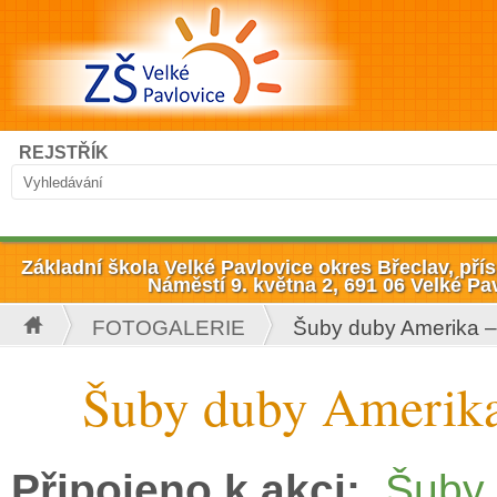
Přejít k hlavnímu obsahu
Hledat
REJSTŘÍK
Vyhledávání
Základní škola Velké Pavlovice okres Břeclav, př
Náměstí 9. května 2, 691 06 Velké Pa
FOTOGALERIE
Šuby duby Amerika 
Jste zde
Šuby duby Amerik
Připojeno k akci:
Šuby 