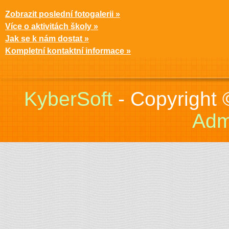
Zobrazit poslední fotogalerii »
Více o aktivitách školy »
Jak se k nám dostat »
Kompletní kontaktní informace »
KyberSoft
- Copyright
Adm