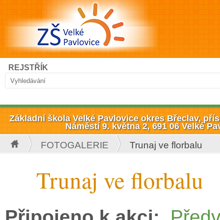
Přejít k hlavnímu obsahu
Hledat
REJSTŘÍK
Vyhledávání
Základní škola Velké Pavlovice okres Břeclav, př
Náměstí 9. května 2, 691 06 Velké Pa
FOTOGALERIE
Trunaj ve florbalu
Jste zde
Trunaj ve florbalu
Připojeno k akci:
Předv