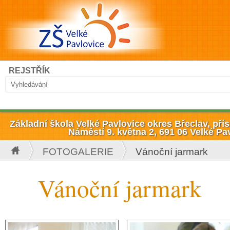
Přejít k hlavnímu obsahu
Hledat
REJSTŘÍK
Vyhledávání
Základní škola Velké Pavlovice okres Břeclav, př
Náměstí 9. května 2, 691 06 Velké Pa
FOTOGALERIE
Vánoční jarmark
Jste zde
Vánoční jarmark