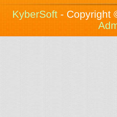
KyberSoft
- Copyright
Adm