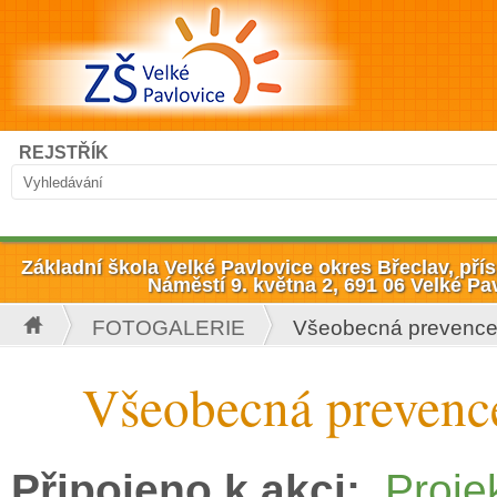
Přejít k hlavnímu obsahu
Hledat
REJSTŘÍK
Vyhledávání
Základní škola Velké Pavlovice okres Břeclav, př
Náměstí 9. května 2, 691 06 Velké Pa
FOTOGALERIE
Všeobecná prevenc
Jste zde
Všeobecná prevenc
Připojeno k akci:
Proje