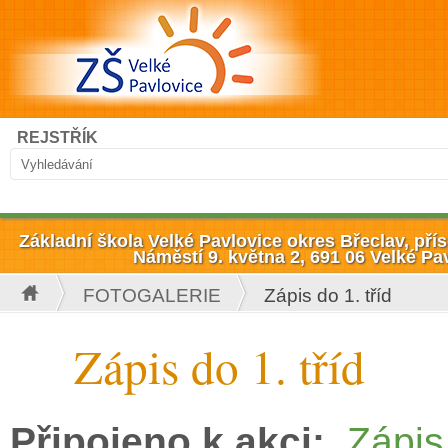
Přejít k hlavnímu obsahu
Hledat
REJSTŘÍK
Vyhledávání
Základní škola Velké Pavlovice okres Břeclav, př
Náměstí 9. května 2, 691 06 Velké Pa
FOTOGALERIE
Zápis do 1. tříd
Jste zde
Zápis do 1. tříd
Připojeno k akci:
Zápis