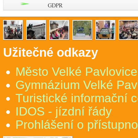
GDPR
Užitečné odkazy
Město Velké Pavlovice
Gymnázium Velké Pav
Turistické informační 
IDOS - jízdní řády
Prohlášení o přístupno