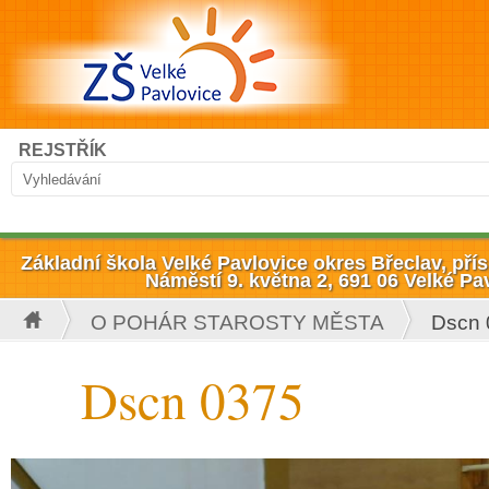
Přejít k hlavnímu obsahu
Hledat
REJSTŘÍK
Vyhledávání
Základní škola Velké Pavlovice okres Břeclav, př
Náměstí 9. května 2, 691 06 Velké Pa
O POHÁR STAROSTY MĚSTA
Dscn 
Jste zde
Dscn 0375