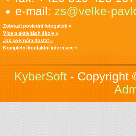
e-mail:
zs@velke-pavlo
Zobrazit poslední fotogalerii »
Více o aktivitách školy »
Jak se k nám dostat »
Kompletní kontaktní informace »
KyberSoft
- Copyright
Adm