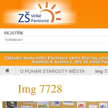
Přejít k hlavnímu obsahu
Hledat
REJSTŘÍK
Vyhledávání
Základní škola Velké Pavlovice okres Břeclav, př
Náměstí 9. května 2, 691 06 Velké Pa
O POHÁR STAROSTY MĚSTA
Img 7
Jste zde
Img 7728