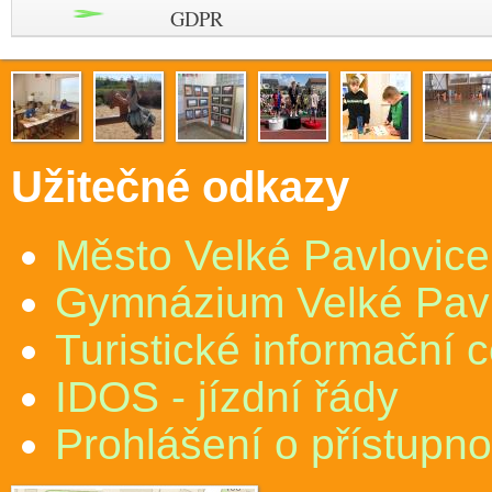
GDPR
Užitečné odkazy
Město Velké Pavlovice
Gymnázium Velké Pav
Turistické informační 
IDOS - jízdní řády
Prohlášení o přístupno