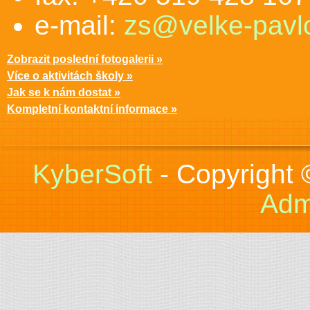
e-mail:
zs@velke-pavlo
Zobrazit poslední fotogalerii »
Více o aktivitách školy »
Jak se k nám dostat »
Kompletní kontaktní informace »
KyberSoft
- Copyright
Adm