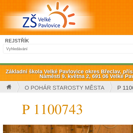
Přejít k hlavnímu obsahu
Hledat
REJSTŘÍK
Vyhledávání
Základní škola Velké Pavlovice okres Břeclav, př
Náměstí 9. května 2, 691 06 Velké Pa
O POHÁR STAROSTY MĚSTA
P 110
Jste zde
P 1100743