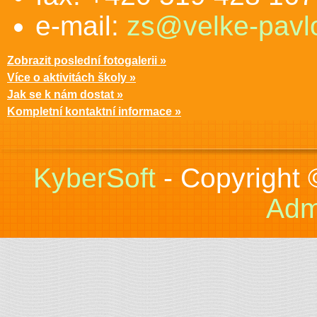
e-mail:
zs@velke-pavlo
Zobrazit poslední fotogalerii »
Více o aktivitách školy »
Jak se k nám dostat »
Kompletní kontaktní informace »
KyberSoft
- Copyright
Adm