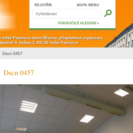
Hledat
REJSTŘÍK
MAPA WEBU
Vyhledávání
POKROČILÉ HLEDÁNÍ »
a Velké Pavlovice okres Břeclav, příspěvková organizace
Náměstí 9. května 2, 691 06 Velké Pavlovice
Dscn 0457
Dscn 0457