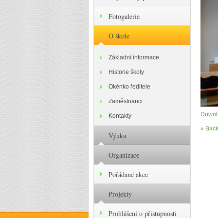
Fotogalerie
O škole
Základní informace
Historie školy
Okénko ředitele
Zaměstnanci
Downlo
Kontakty
« Back
Výuka
Organizace
Pořádané akce
Projekty
Prohlášení o přístupnosti