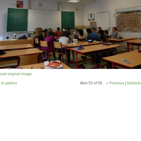
ad original image
 to gallery
Item 53 of 56
« Previous
|
Následuj