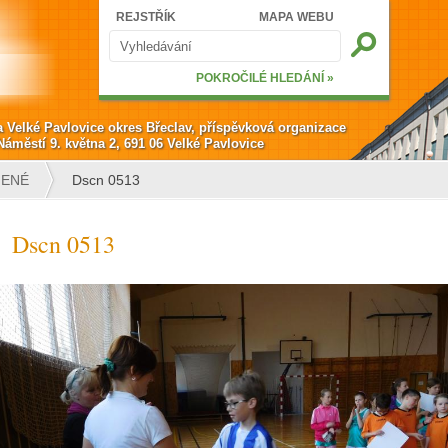
Hledat
REJSTŘÍK
MAPA WEBU
Vyhledávání
POKROČILÉ HLEDÁNÍ »
a Velké Pavlovice okres Břeclav, příspěvková organizace
Náměstí 9. května 2, 691 06 Velké Pavlovice
JENÉ
Dscn 0513
Dscn 0513