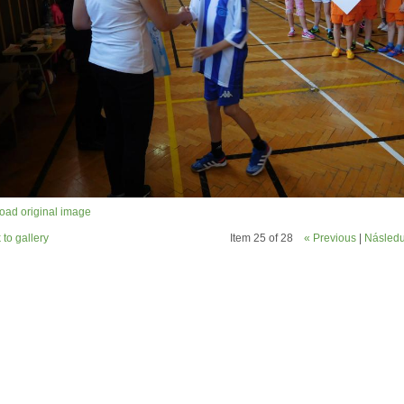
ad original image
 to gallery
Item 25 of 28
« Previous
|
Následuj