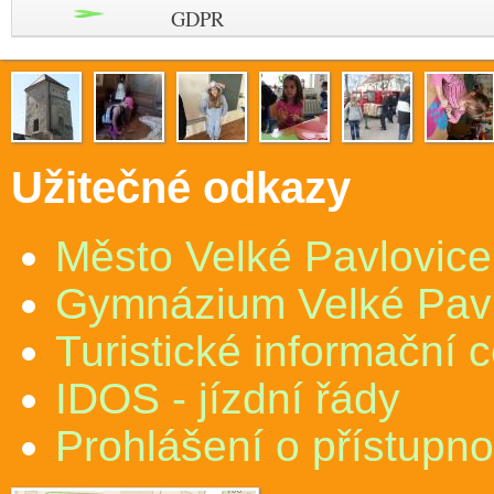
GDPR
Užitečné odkazy
Město Velké Pavlovice
Gymnázium Velké Pav
Turistické informační 
IDOS - jízdní řády
Prohlášení o přístupno