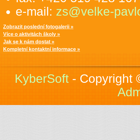
e-mail:
zs@velke-pavlo
Zobrazit poslední fotogalerii »
Více o aktivitách školy »
Jak se k nám dostat »
Kompletní kontaktní informace »
KyberSoft
- Copyright
Adm