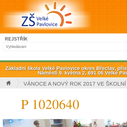
Přejít k hlavnímu obsahu
Hledat
REJSTŘÍK
Vyhledávání
Základní škola Velké Pavlovice okres Břeclav, př
Náměstí 9. května 2, 691 06 Velké Pa
VÁNOCE A NOVÝ ROK 2017 VE ŠKOLNÍ
Jste zde
P 1020640