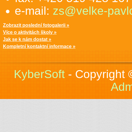
e-mail:
zs@velke-pavlo
Zobrazit poslední fotogalerii »
Více o aktivitách školy »
Jak se k nám dostat »
Kompletní kontaktní informace »
KyberSoft
- Copyright
Adm