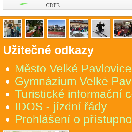
GDPR
Užitečné odkazy
Město Velké Pavlovice
Gymnázium Velké Pav
Turistické informační 
IDOS - jízdní řády
Prohlášení o přístupno