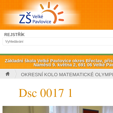
Přejít k hlavnímu obsahu
Hledat
REJSTŘÍK
Vyhledávání
Základní škola Velké Pavlovice okres Břeclav, př
Náměstí 9. května 2, 691 06 Velké Pa
OKRESNÍ KOLO MATEMATICKÉ OLYMPIÁD
Jste zde
Dsc 0017 1
Dsc 0017 1