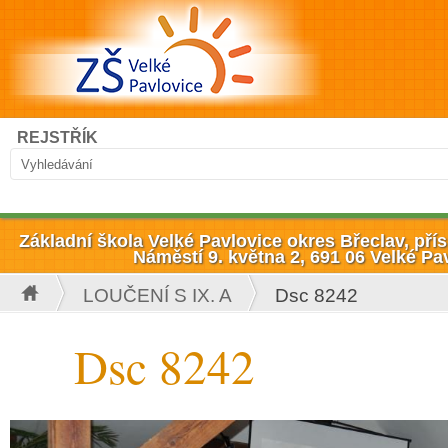
Přejít k hlavnímu obsahu
Hledat
REJSTŘÍK
Vyhledávání
Základní škola Velké Pavlovice okres Břeclav, př
Náměstí 9. května 2, 691 06 Velké Pa
LOUČENÍ S IX. A
Dsc 8242
Jste zde
Dsc 8242