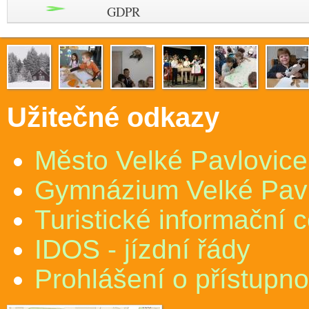
GDPR
Užitečné odkazy
Město Velké Pavlovice
Gymnázium Velké Pav
Turistické informační 
IDOS - jízdní řády
Prohlášení o přístupno