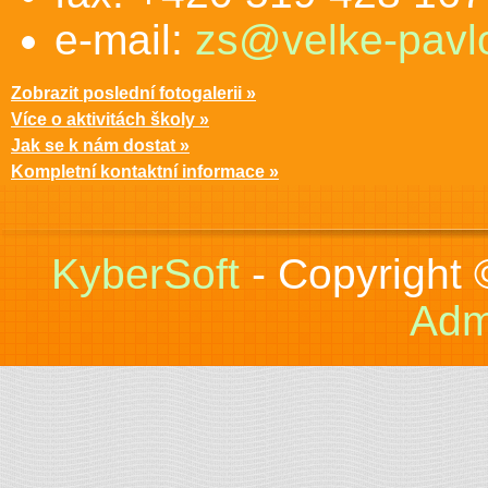
e-mail:
zs@velke-pavlo
Zobrazit poslední fotogalerii »
Více o aktivitách školy »
Jak se k nám dostat »
Kompletní kontaktní informace »
KyberSoft
- Copyright
Adm