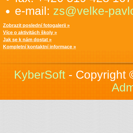
e-mail:
zs@velke-pavlo
Zobrazit poslední fotogalerii »
Více o aktivitách školy »
Jak se k nám dostat »
Kompletní kontaktní informace »
KyberSoft
- Copyright
Adm