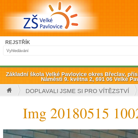
Přejít k hlavnímu obsahu
Hledat
REJSTŘÍK
Vyhledávání
Základní škola Velké Pavlovice okres Břeclav, př
Náměstí 9. května 2, 691 06 Velké Pa
DOPLAVALI JSME SI PRO VÍTĚZSTVÍ
Jste zde
Img 20180515 100