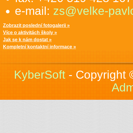
e-mail:
zs@velke-pavlo
Zobrazit poslední fotogalerii »
Více o aktivitách školy »
Jak se k nám dostat »
Kompletní kontaktní informace »
KyberSoft
- Copyright
Adm