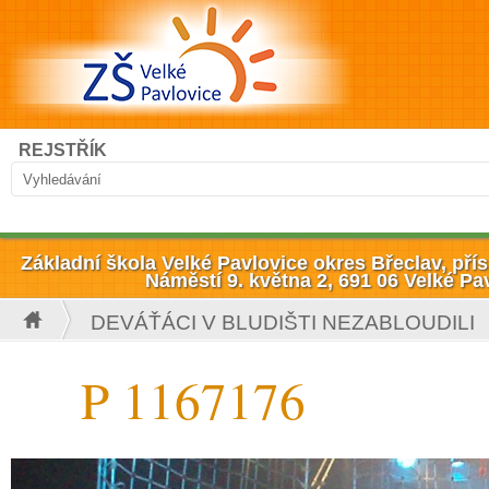
Přejít k hlavnímu obsahu
Hledat
REJSTŘÍK
Vyhledávání
Základní škola Velké Pavlovice okres Břeclav, př
Náměstí 9. května 2, 691 06 Velké Pa
DEVÁŤÁCI V BLUDIŠTI NEZABLOUDILI
Jste zde
P 1167176