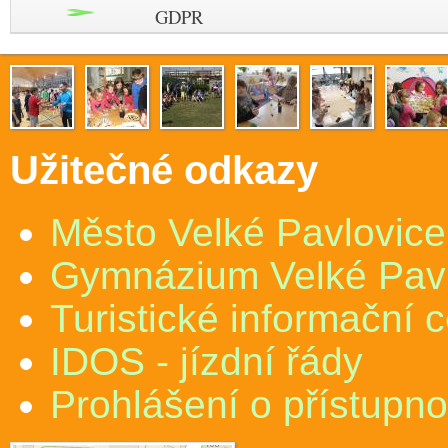
GDPR
Užitečné odkazy
Město Velké Pavlovice
Gymnázium Velké Pav
Turistické informační 
IDOS - jízdní řády
Prohlášení o přístupno