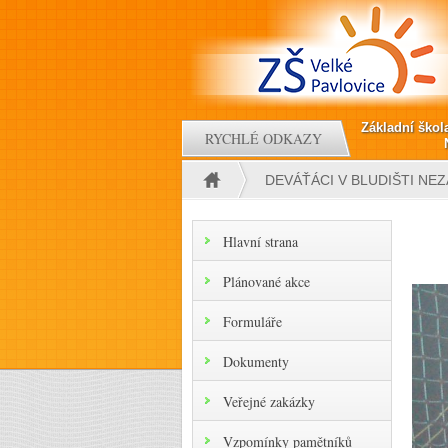
Přejít k hlavnímu obsahu
Základní škol
RYCHLÉ ODKAZY
DEVÁŤÁCI V BLUDIŠTI NEZ
Jste zde
Hlavní strana
Plánované akce
Formuláře
Dokumenty
Veřejné zakázky
Vzpomínky pamětníků