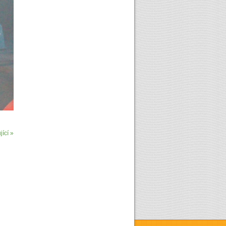
ící »