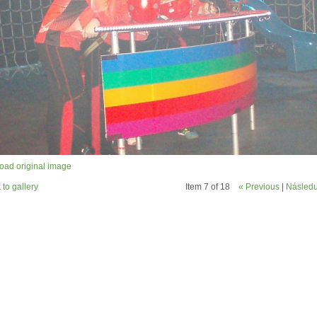
ad original image
 to gallery
Item 7 of 18
« Previous
|
Následuj