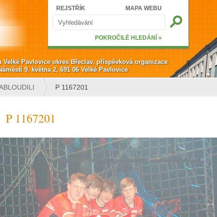
Hledat
REJSTŘÍK
MAPA WEBU
Vyhledávání
POKROČILÉ HLEDÁNÍ »
a Velké Pavlovice okres Břeclav, příspěvková organizace
Náměstí 9. května 2, 691 06 Velké Pavlovice
ABLOUDILI
P 1167201
P 1167201