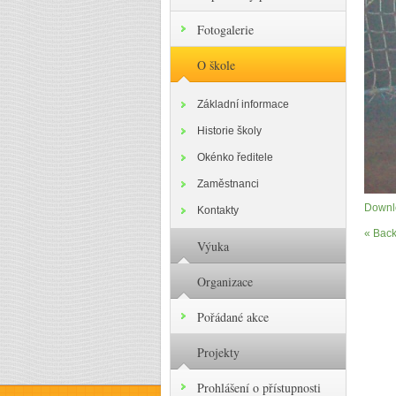
Fotogalerie
O škole
Základní informace
Historie školy
Okénko ředitele
Zaměstnanci
Downlo
Kontakty
« Back
Výuka
Organizace
Pořádané akce
Projekty
Prohlášení o přístupnosti