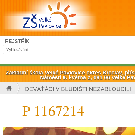
Přejít k hlavnímu obsahu
Hledat
REJSTŘÍK
Vyhledávání
Základní škola Velké Pavlovice okres Břeclav, př
Náměstí 9. května 2, 691 06 Velké Pa
DEVÁŤÁCI V BLUDIŠTI NEZABLOUDILI
Jste zde
P 1167214