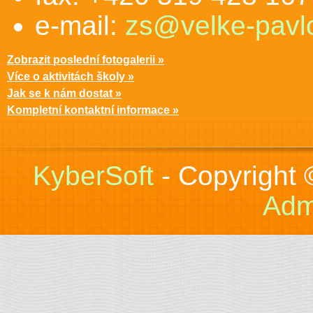
e-mail:
zs@velke-pavlo
Zobrazit poslední fotogalerii »
Více o aktivitách školy »
Jak se k nám dostat »
Kompletní kontaktní informace »
KyberSoft
- Copyright
Adm