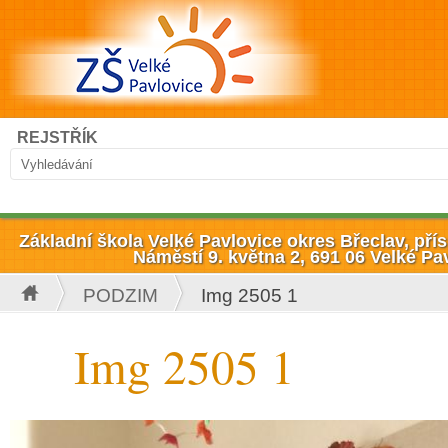
Přejít k hlavnímu obsahu
Hledat
REJSTŘÍK
Vyhledávání
Základní škola Velké Pavlovice okres Břeclav, př
Náměstí 9. května 2, 691 06 Velké Pa
PODZIM
Img 2505 1
Jste zde
Img 2505 1