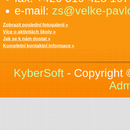
e-mail:
zs@velke-pavlo
Zobrazit poslední fotogalerii »
Více o aktivitách školy »
Jak se k nám dostat »
Kompletní kontaktní informace »
KyberSoft
- Copyright
Adm