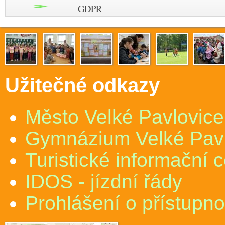
GDPR
Užitečné odkazy
Město Velké Pavlovice
Gymnázium Velké Pav
Turistické informační 
IDOS - jízdní řády
Prohlášení o přístupno