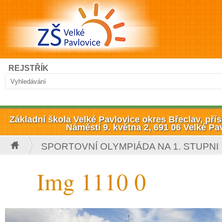
Přejít k hlavnímu obsahu
Hledat
REJSTŘÍK
Vyhledávání
Základní škola Velké Pavlovice okres Břeclav, př
Náměstí 9. května 2, 691 06 Velké Pa
SPORTOVNÍ OLYMPIÁDA NA 1. STUPNI
Jste zde
Img 1110 0