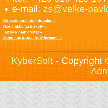
e-mail:
zs@velke-pavlo
Zobrazit poslední fotogalerii »
Více o aktivitách školy »
Jak se k nám dostat »
Kompletní kontaktní informace »
KyberSoft
- Copyright
Adm