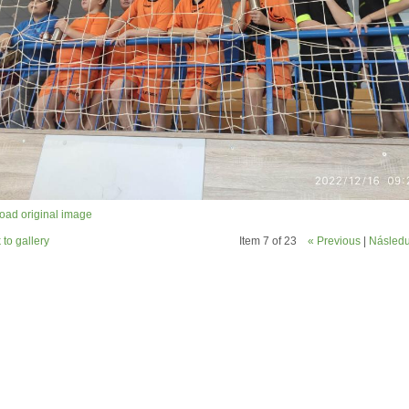
ad original image
 to gallery
Item 7 of 23
« Previous
|
Následuj