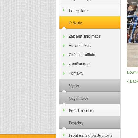
Fotogalerie
O škole
Základní informace
Historie školy
Okénko ředitele
Zaměstnanci
Downlo
Kontakty
« Back
Výuka
Organizace
Pořádané akce
Projekty
Prohlášení o přístupnosti