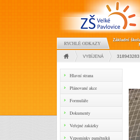
Přejít k hlavnímu obsahu
Základní škol
RYCHLÉ ODKAZY
VYBÍJENÁ
318943283
Jste zde
Hlavní strana
Plánované akce
Formuláře
Dokumenty
Veřejné zakázky
Vzpomínky pamětníků