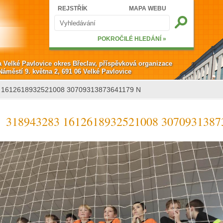
Hledat
REJSTŘÍK
MAPA WEBU
Vyhledávání
POKROČILÉ HLEDÁNÍ »
a Velké Pavlovice okres Břeclav, příspěvková organizace
Náměstí 9. května 2, 691 06 Velké Pavlovice
 1612618932521008 30709313873641179 N
318943283 1612618932521008 3070931387