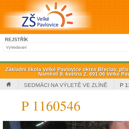
Přejít k hlavnímu obsahu
Hledat
REJSTŘÍK
Vyhledávání
Základní škola Velké Pavlovice okres Břeclav, př
Náměstí 9. května 2, 691 06 Velké Pa
SEDMÁCI NA VÝLETĚ VE ZLÍNĚ
P 1
Jste zde
P 1160546