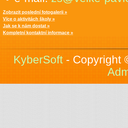
Zobrazit poslední fotogalerii »
Více o aktivitách školy »
Jak se k nám dostat »
Kompletní kontaktní informace »
KyberSoft
- Copyright
Adm