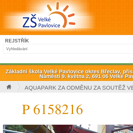
Přejít k hlavnímu obsahu
Hledat
REJSTŘÍK
Vyhledávání
Základní škola Velké Pavlovice okres Břeclav, př
Náměstí 9. května 2, 691 06 Velké Pa
AQUAPARK ZA ODMĚNU ZA SOUTĚŽ V
Jste zde
P 6158216