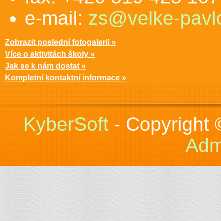
e-mail:
zs@velke-pavlo
Zobrazit poslední fotogalerii »
Více o aktivitách školy »
Jak se k nám dostat »
Kompletní kontaktní informace »
KyberSoft
- Copyright
Adm